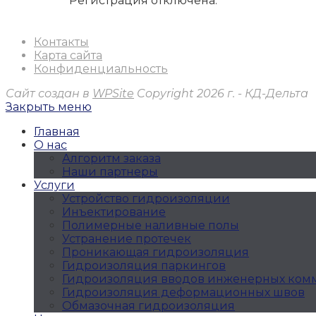
Регистрация отключена.
Контакты
Карта сайта
Конфиденциальность
Сайт создан в
WPSite
Copyright 2026 г. - КД-Дельта
Закрыть меню
Главная
О нас
Алгоритм заказа
Наши партнеры
Услуги
Устройство гидроизоляции
Инъектирование
Полимерные наливные полы
Устранение протечек
Проникающая гидроизоляция
Гидроизоляция паркингов
Гидроизоляция вводов инженерных ко
Гидроизоляция деформационных швов
Обмазочная гидроизоляция