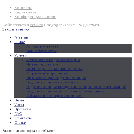
Контакты
Карта сайта
Конфиденциальность
Сайт создан в
WPSite
Copyright 2026 г. - КД-Дельта
Закрыть меню
Главная
О нас
Алгоритм заказа
Наши партнеры
Услуги
Устройство гидроизоляции
Инъектирование
Полимерные наливные полы
Устранение протечек
Проникающая гидроизоляция
Гидроизоляция паркингов
Гидроизоляция вводов инженерных коммуникаций
Гидроизоляция деформационных швов
Обмазочная гидроизоляция
Цена
Узлы
Проекты
FAQ
Контакты
Статьи
Вызов инженера на объект