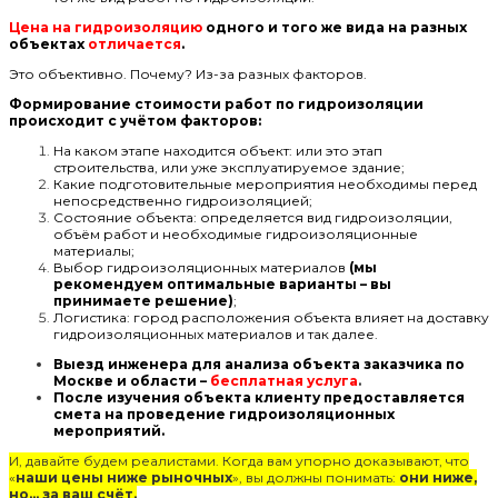
Цена на гидроизоляцию
одного и того же вида на разных
объектах
отличается
.
Это объективно. Почему? Из-за разных факторов.
Формирование стоимости работ по гидроизоляции
происходит с учётом факторов:
На каком этапе находится объект: или это этап
строительства, или уже эксплуатируемое здание;
Какие подготовительные мероприятия необходимы перед
непосредственно гидроизоляцией;
Состояние объекта: определяется вид гидроизоляции,
объём работ и необходимые гидроизоляционные
материалы;
Выбор гидроизоляционных материалов
(мы
рекомендуем оптимальные варианты – вы
принимаете решение)
;
Логистика: город расположения объекта влияет на доставку
гидроизоляционных материалов и так далее.
Выезд инженера для анализа объекта заказчика по
Москве и области –
бесплатная услуга
.
После изучения объекта клиенту предоставляется
смета на проведение гидроизоляционных
мероприятий.
И, давайте будем реалистами. Когда вам упорно доказывают, что
«
наши цены ниже рыночных
», вы должны понимать:
они ниже,
но… за ваш счёт.